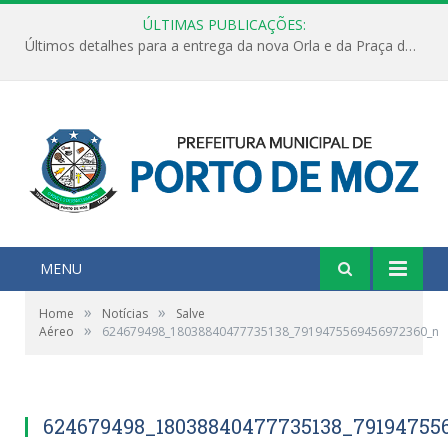
ÚLTIMAS PUBLICAÇÕES:
Últimos detalhes para a entrega da nova Orla e da Praça do Praião
MENU
»
»
Home
Notícias
Salve
»
Aéreo
624679498_18038840477735138_7919475569456972360_n
624679498_18038840477735138_79194755