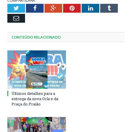
COMPARTILHAR:
Twitter
Facebook
Google+
Pinterest
LinkedIn
Tumblr
Email
CONTEÚDO RELACIONADO
Últimos detalhes para a
entrega da nova Orla e da
Praça do Praião