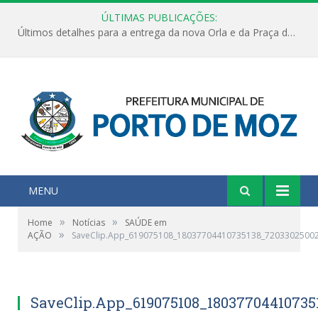
ÚLTIMAS PUBLICAÇÕES:
Últimos detalhes para a entrega da nova Orla e da Praça do Praião
MENU
»
»
Home
Notícias
SAÚDE em
»
AÇÃO
SaveClip.App_619075108_18037704410735138_7203302500
SaveClip.App_619075108_18037704410735