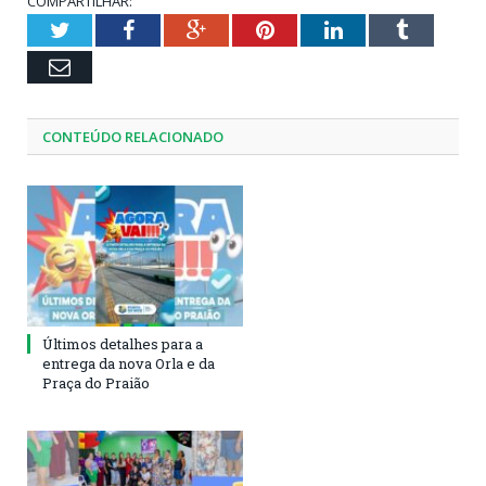
COMPARTILHAR:
Twitter
Facebook
Google+
Pinterest
LinkedIn
Tumblr
Email
CONTEÚDO RELACIONADO
Últimos detalhes para a
entrega da nova Orla e da
Praça do Praião