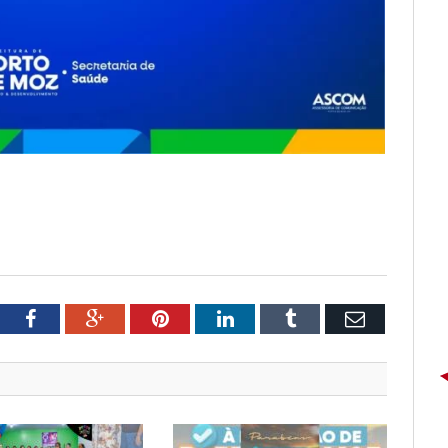
tter
Facebook
Google+
Pinterest
LinkedIn
Tumblr
Email