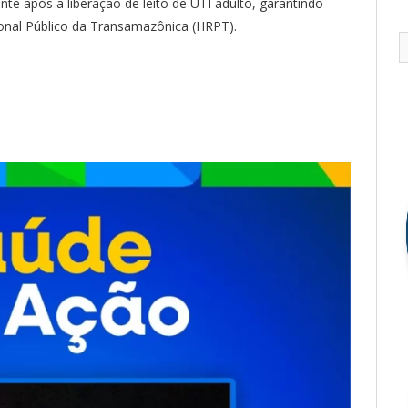
ente após a liberação de leito de UTI adulto, garantindo
ional Público da Transamazônica (HRPT).