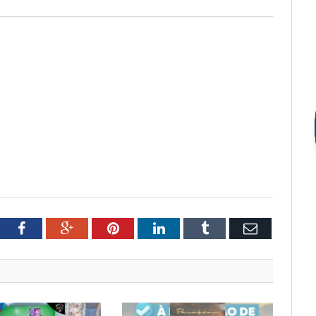
tter
Facebook
Google+
Pinterest
LinkedIn
Tumblr
Email