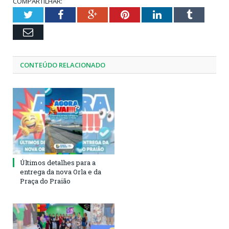
COMPARTILHAR:
Twitter
Facebook
Google+
Pinterest
LinkedIn
Tumblr
Email
CONTEÚDO RELACIONADO
Últimos detalhes para a
entrega da nova Orla e da
Praça do Praião