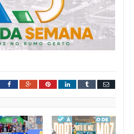
tter
Facebook
Google+
Pinterest
LinkedIn
Tumblr
Email