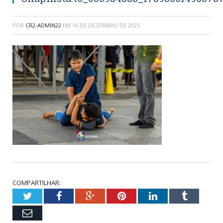
POR
CR2-ADMIN22
EM
16 DE DEZEMBRO DE 2025
COMPARTILHAR:
Twitter
Facebook
Google+
Pinterest
LinkedIn
Tumblr
Email