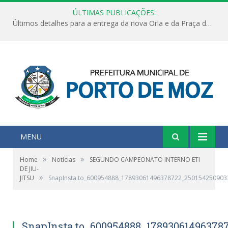
ÚLTIMAS PUBLICAÇÕES:
Últimos detalhes para a entrega da nova Orla e da Praça do Praião
MENU
»
»
Home
Notícias
SEGUNDO CAMPEONATO INTERNO ETI
DE JIU-
»
JITSU
SnapInsta.to_600954888_17893061496378722_250154250903
SnapInsta.to_600954888_17893061496378