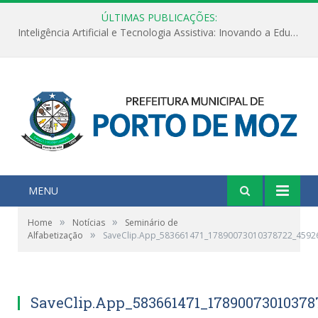
ÚLTIMAS PUBLICAÇÕES:
Inteligência Artificial e Tecnologia Assistiva: Inovando a Educação Especial e Inclusiva
MENU
»
»
Home
Notícias
Seminário de
»
Alfabetização
SaveClip.App_583661471_17890073010378722_4592
SaveClip.App_583661471_1789007301037