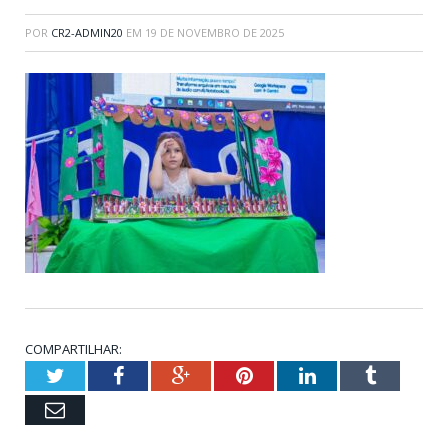
POR
CR2-ADMIN20
EM
19 DE NOVEMBRO DE 2025
COMPARTILHAR:
Twitter
Facebook
Google+
Pinterest
LinkedIn
Tumblr
Email