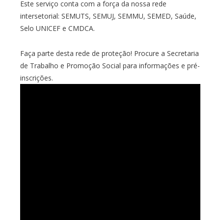
Este serviço conta com a força da nossa rede
intersetorial: SEMUTS, SEMUJ, SEMMU, SEMED, Saúde,
Selo UNICEF e CMDCA.
Faça parte desta rede de proteção! Procure a Secretaria
de Trabalho e Promoção Social para informações e pré-
inscrições.