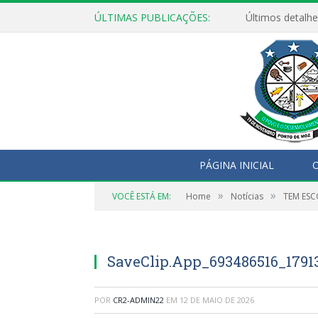
ÚLTIMAS PUBLICAÇÕES:
Últimos detalhe
PÁGINA INICIAL
O
»
»
VOCÊ ESTÁ EM:
Home
Notícias
TEM ES
SaveClip.App_693486516_179
POR
CR2-ADMIN22
EM
12 DE MAIO DE 2026