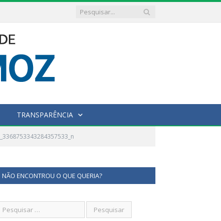
TRANSPARÊNCIA
2_3368753343284357533_n
NÃO ENCONTROU O QUE QUERIA?