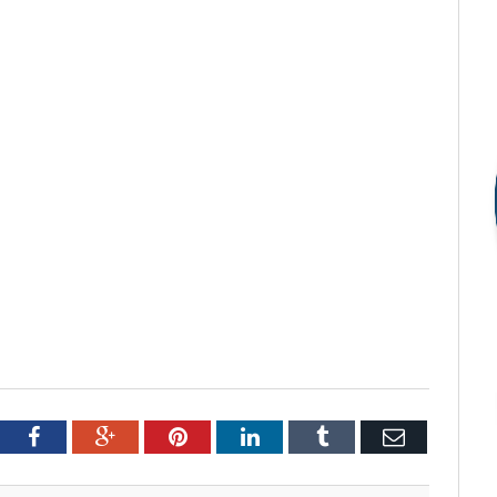
tter
Facebook
Google+
Pinterest
LinkedIn
Tumblr
Email