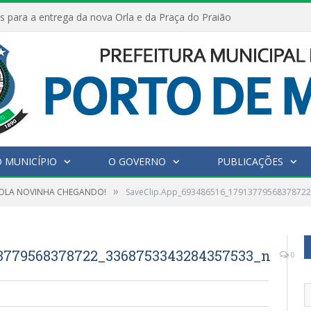
s para a entrega da nova Orla e da Praça do Praião
 MUNICÍPIO
O GOVERNO
PUBLICAÇÕES
»
COLA NOVINHA CHEGANDO!
SaveClip.App_693486516_1791377956837872
13779568378722_3368753343284357533_n
0