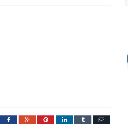
tter
Facebook
Google+
Pinterest
LinkedIn
Tumblr
Email