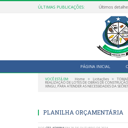
ÚLTIMAS PUBLICAÇÕES:
Últimos detalhe
PÁGINA INICIAL
O
»
»
VOCÊ ESTÁ EM:
Home
Licitações
TOMAD
REALIZAÇÃO DE LOTES DE OBRAS DE CONSTRUÇÃO
XINGU, PARA ATENDER AS NECESSIDADES DA SECR
PLANILHA ORÇAMENTÁRIA
POR
CR2-ADMIN4
EM
28 DE OUTUBRO DE 2024