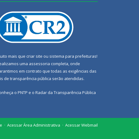
uito mais que
criar site
ou
sistema para prefeituras
!
ealizamos uma
assessoria
completa, onde
arantimos em contrato que todas as exigências das
eis de transparência pública
serão atendidas.
onheça o
PNTP
e o
Radar da Transparência Pública
te
Acessar Área Administrativa
Acessar Webmail