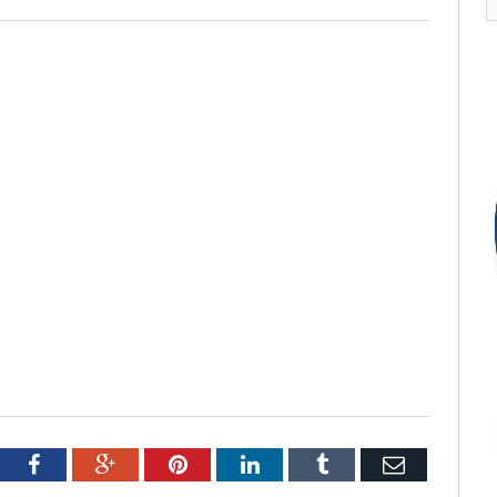
tter
Facebook
Google+
Pinterest
LinkedIn
Tumblr
Email