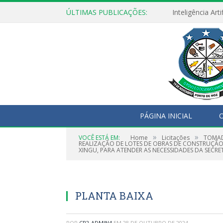
ÚLTIMAS PUBLICAÇÕES:
PÁGINA INICIAL
O
»
»
VOCÊ ESTÁ EM:
Home
Licitações
TOMAD
REALIZAÇÃO DE LOTES DE OBRAS DE CONSTRUÇÃO
XINGU, PARA ATENDER AS NECESSIDADES DA SECR
PLANTA BAIXA
POR
CR2-ADMIN4
EM
28 DE OUTUBRO DE 2024