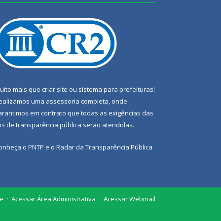
uito mais que
criar site
ou
sistema para prefeituras
!
ealizamos uma
assessoria
completa, onde
arantimos em contrato que todas as exigências das
eis de transparência pública
serão atendidas.
onheça o
PNTP
e o
Radar da Transparência Pública
te
Acessar Área Administrativa
Acessar Webmail