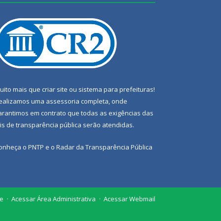
uito mais que
criar site
ou
sistema para prefeituras
!
ealizamos uma
assessoria
completa, onde
arantimos em contrato que todas as exigências das
eis de transparência pública
serão atendidas.
onheça o
PNTP
e o
Radar da Transparência Pública
te
Acessar Área Administrativa
Acessar Webmail