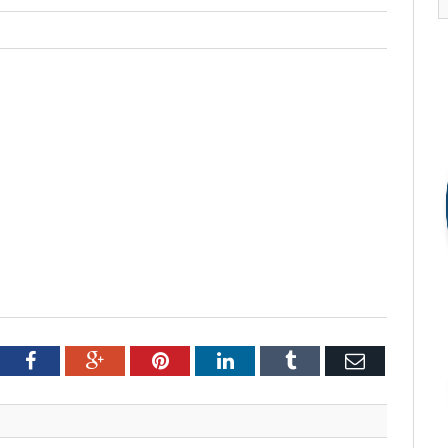
tter
Facebook
Google+
Pinterest
LinkedIn
Tumblr
Email