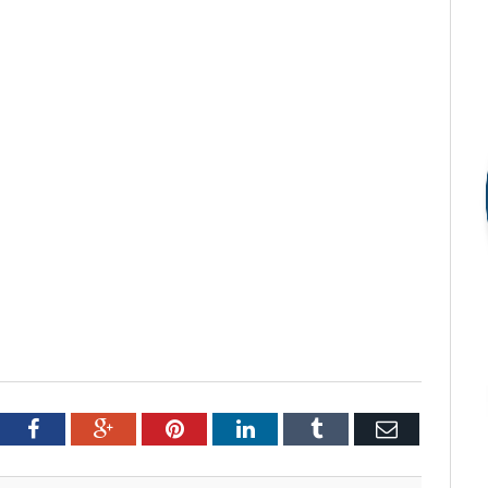
tter
Facebook
Google+
Pinterest
LinkedIn
Tumblr
Email