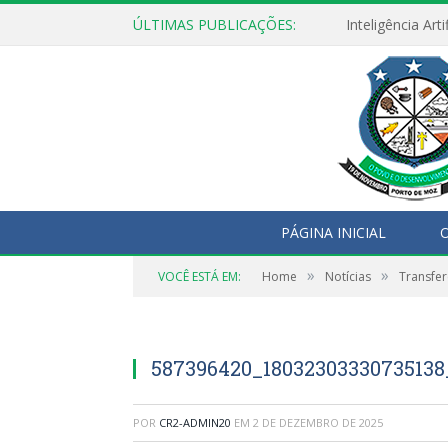
ÚLTIMAS PUBLICAÇÕES:
PÁGINA INICIAL
O
»
»
VOCÊ ESTÁ EM:
Home
Notícias
Transfer
587396420_18032303330735138
POR
CR2-ADMIN20
EM
2 DE DEZEMBRO DE 2025