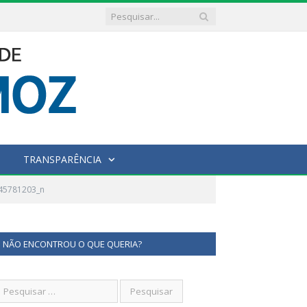
TRANSPARÊNCIA
45781203_n
NÃO ENCONTROU O QUE QUERIA?