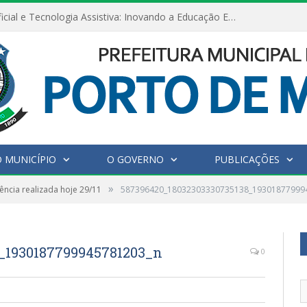
Inteligência Artificial e Tecnologia Assistiva: Inovando a Educação Especial e Inclusiva
 MUNICÍPIO
O GOVERNO
PUBLICAÇÕES
»
ência realizada hoje 29/11
587396420_18032303330735138_19301877999
_1930187799945781203_n
0