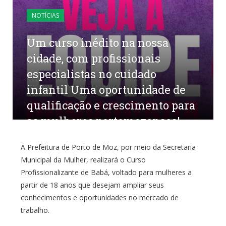
NOTÍCIAS
Um curso inédito na nossa
cidade, com profissionais
especialistas no cuidado
infantil Uma oportunidade de
qualificação e crescimento para
as mulheres portomozenses!
por
CR2-ADMIN22
em
21 DE MAIO DE 2026
0
A Prefeitura de Porto de Moz, por meio da Secretaria
COMENTÁRIOS
Municipal da Mulher, realizará o Curso
Profissionalizante de Babá, voltado para mulheres a
partir de 18 anos que desejam ampliar seus
conhecimentos e oportunidades no mercado de
trabalho.