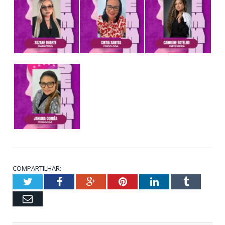
COMPARTILHAR:
Twitter
Facebook
Google+
Pinterest
LinkedIn
Tumblr
Email