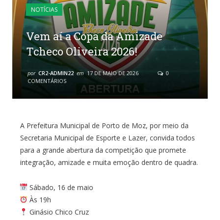
NOTÍCIAS
Vem aí a Copa da Amizade
Tcheco Oliveira 2026!
por
CR2-ADMIN22
em
17 DE MAIO DE 2026
0
COMENTÁRIOS
A Prefeitura Municipal de Porto de Moz, por meio da
Secretaria Municipal de Esporte e Lazer, convida todos
para a grande abertura da competição que promete
integração, amizade e muita emoção dentro de quadra.
Sábado, 16 de maio
Às 19h
Ginásio Chico Cruz