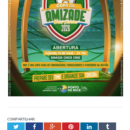
COMPARTILHAR:
Twitter
Facebook
Google+
Pinterest
LinkedIn
Tumblr