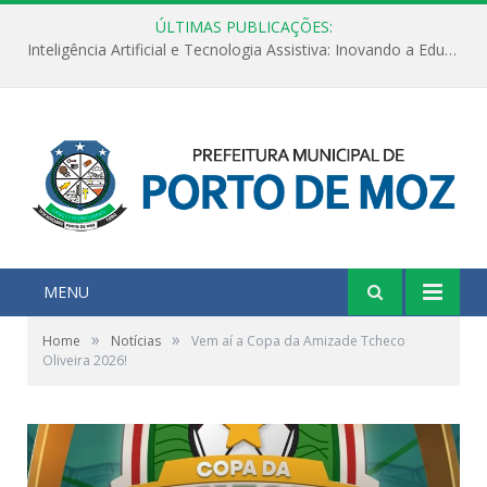
ÚLTIMAS PUBLICAÇÕES:
Inteligência Artificial e Tecnologia Assistiva: Inovando a Educação Especial e Inclusiva
MENU
»
»
Home
Notícias
Vem aí a Copa da Amizade Tcheco
Oliveira 2026!