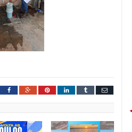
tter
Facebook
Google+
Pinterest
LinkedIn
Tumblr
Email