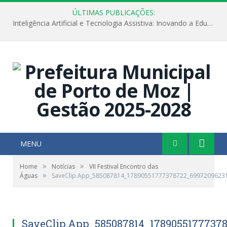
ÚLTIMAS PUBLICAÇÕES:
Inteligência Artificial e Tecnologia Assistiva: Inovando a Educação Especial e Inclusiva
MENU
»
»
Home
Notícias
VII Festival Encontro das
»
Águas
SaveClip.App_585087814_17890551777378722_6997209623
SaveClip.App_585087814_1789055177737