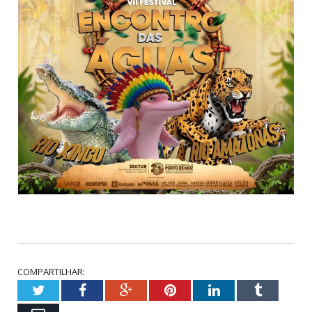
COMPARTILHAR:
Twitter
Facebook
Google+
Pinterest
LinkedIn
Tumblr