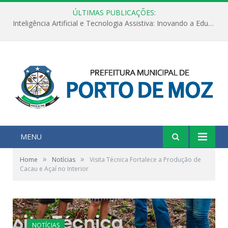
ÚLTIMAS PUBLICAÇÕES:
Inteligência Artificial e Tecnologia Assistiva: Inovando a Educação Especial e Inclusiva
MENU
»
»
Home
Notícias
Visita Técnica Fortalece a Produção de
Cacau e Açaí no Interior
NOTÍCIAS