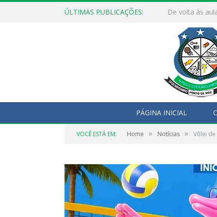
ÚLTIMAS PUBLICAÇÕES:
De volta às aul
PÁGINA INICIAL
O
»
»
VOCÊ ESTÁ EM:
Home
Notícias
Vôlei de