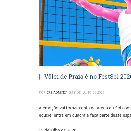
Vôlei de Praia é no FestSol 202
POR
CR2-ADMIN21
EM
8 DE JULHO DE 2026
A emoção vai tomar conta da Arena do Sol com
equipe, entre em quadra e faça parte desse espe
19 de julho de 2026