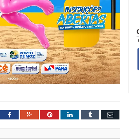
tter
Facebook
Google+
Pinterest
LinkedIn
Tumblr
Email