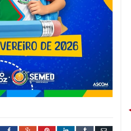
tter
Facebook
Google+
Pinterest
LinkedIn
Tumblr
Email