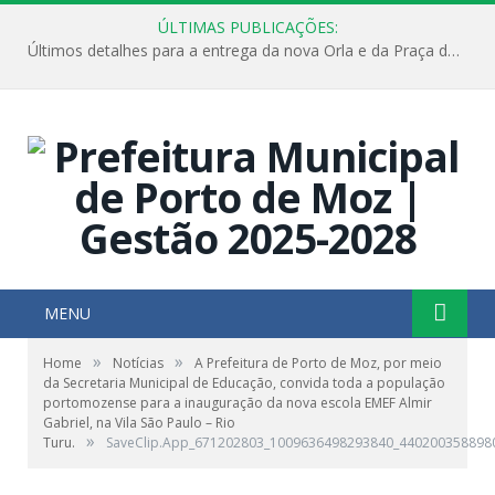
ÚLTIMAS PUBLICAÇÕES:
Últimos detalhes para a entrega da nova Orla e da Praça do Praião
MENU
»
»
Home
Notícias
A Prefeitura de Porto de Moz, por meio
da Secretaria Municipal de Educação, convida toda a população
portomozense para a inauguração da nova escola EMEF Almir
Gabriel, na Vila São Paulo – Rio
»
Turu.
SaveClip.App_671202803_1009636498293840_440200358898