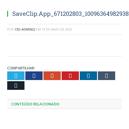
SaveClip.App_671202803_1009636498293
POR
CR2-ADMIN22
EM
19 DE MAIO DE 2026
COMPARTILHAR:
Twitter
Facebook
Google+
Pinterest
LinkedIn
Tumblr
Email
CONTEÚDO RELACIONADO