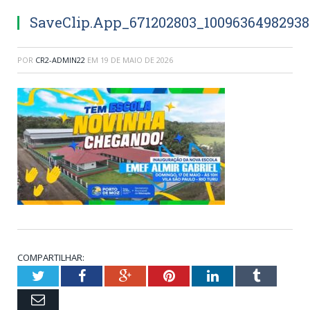
SaveClip.App_671202803_1009636498293
POR
CR2-ADMIN22
EM
19 DE MAIO DE 2026
COMPARTILHAR:
Twitter
Facebook
Google+
Pinterest
LinkedIn
Tumblr
Email