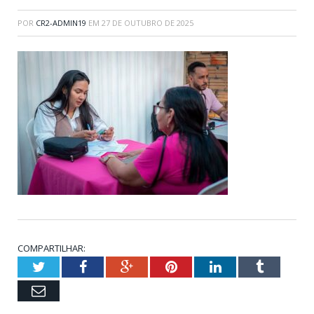
POR
CR2-ADMIN19
EM
27 DE OUTUBRO DE 2025
COMPARTILHAR:
Twitter
Facebook
Google+
Pinterest
LinkedIn
Tumblr
Email