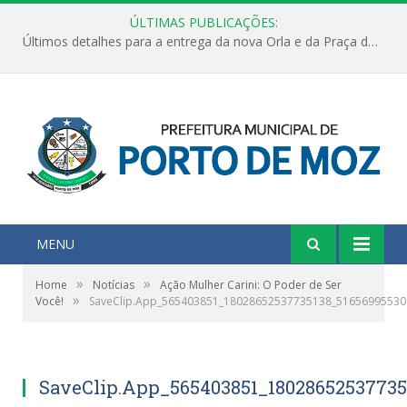
ÚLTIMAS PUBLICAÇÕES:
Últimos detalhes para a entrega da nova Orla e da Praça do Praião
MENU
»
»
Home
Notícias
Ação Mulher Carini: O Poder de Ser
»
Você!
SaveClip.App_565403851_18028652537735138_51656995530
SaveClip.App_565403851_1802865253773