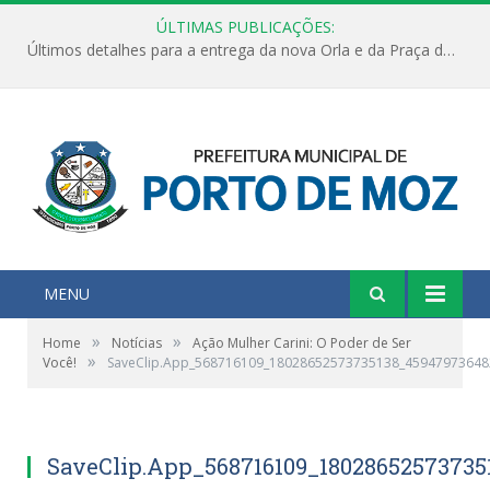
ÚLTIMAS PUBLICAÇÕES:
Últimos detalhes para a entrega da nova Orla e da Praça do Praião
MENU
»
»
Home
Notícias
Ação Mulher Carini: O Poder de Ser
»
Você!
SaveClip.App_568716109_18028652573735138_45947973648
SaveClip.App_568716109_1802865257373