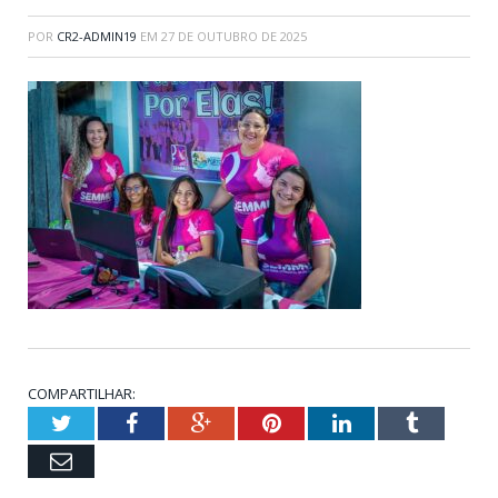
POR
CR2-ADMIN19
EM
27 DE OUTUBRO DE 2025
COMPARTILHAR:
Twitter
Facebook
Google+
Pinterest
LinkedIn
Tumblr
Email