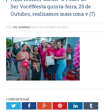
Ser Você!Nesta quinta-feira, 23 de
Outubro, realizamos mais uma v (7)
POR
CR2-ADMIN20
EM
27 DE OUTUBRO DE 2025
COMPARTILHAR:
Twitter
Facebook
Google+
Pinterest
LinkedIn
Tumblr