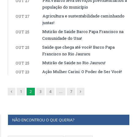
PREVBarco leva serviços previdenciários à
OUT 27
população do município
Agricultura e sustentabilidade caminhando
OUT 27
juntas!
Mutirão de Saúde Barco Papa Francisco na
OUT 25
Comunidade do Una!
Saúde que chega até você! Barco Papa
OUT 25
Francisco no Rio Jaurucu
Mutirão de Saúde no Rio Jaurucu!
OUT 25
Ação Mulher Carini: O Poder de Ser Você!
OUT 23
Previous
Next
1
2
3
4
…
7
NÃO ENCONTROU O QUE QUERIA?