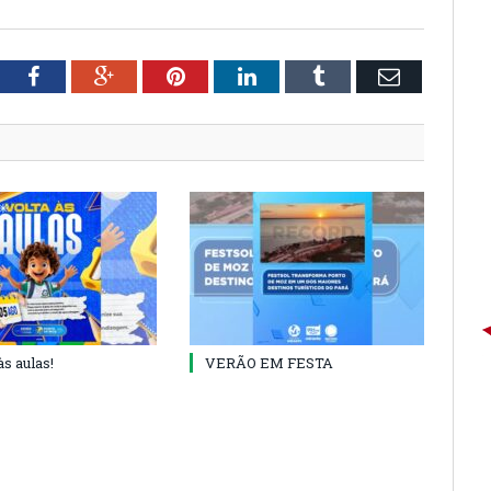
tter
Facebook
Google+
Pinterest
LinkedIn
Tumblr
Email
às aulas!
VERÃO EM FESTA