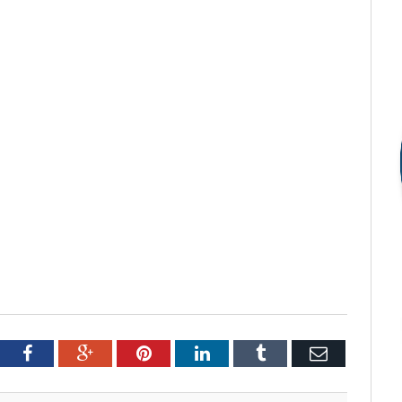
tter
Facebook
Google+
Pinterest
LinkedIn
Tumblr
Email