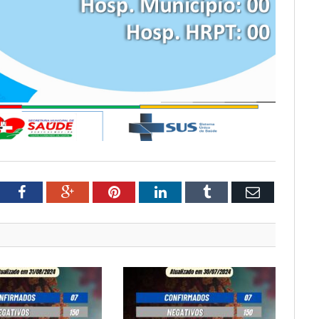
tter
Facebook
Google+
Pinterest
LinkedIn
Tumblr
Email