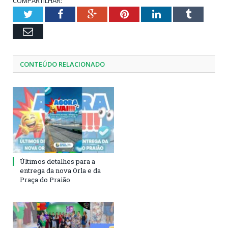
COMPARTILHAR:
Twitter
Facebook
Google+
Pinterest
LinkedIn
Tumblr
Email
CONTEÚDO RELACIONADO
Últimos detalhes para a
entrega da nova Orla e da
Praça do Praião