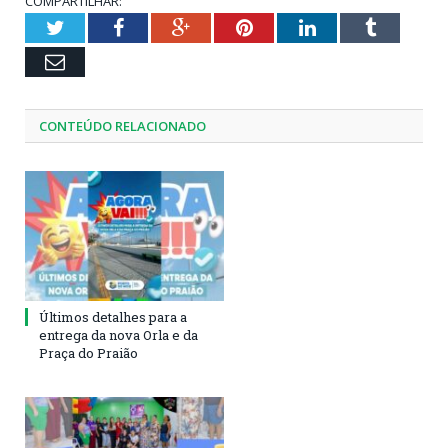
COMPARTILHAR:
Twitter
Facebook
Google+
Pinterest
LinkedIn
Tumblr
Email
CONTEÚDO RELACIONADO
Últimos detalhes para a
entrega da nova Orla e da
Praça do Praião