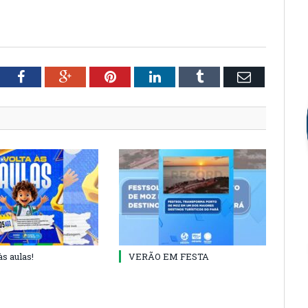
tter
Facebook
Google+
Pinterest
LinkedIn
Tumblr
Email
às aulas!
VERÃO EM FESTA