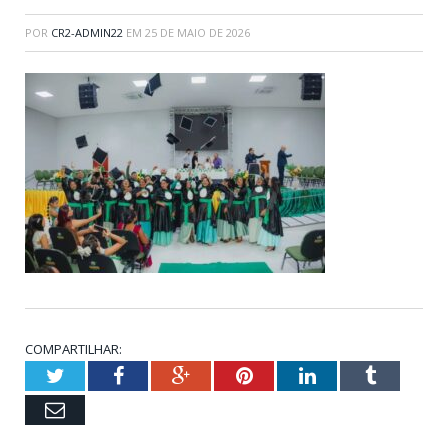
POR
CR2-ADMIN22
EM
25 DE MAIO DE 2026
COMPARTILHAR:
Twitter
Facebook
Google+
Pinterest
LinkedIn
Tumblr
Email