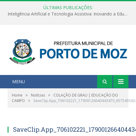
ÚLTIMAS PUBLICAÇÕES:
Inteligência Artificial e Tecnologia Assistiva: Inovando a Educação Especial e Inclusiva
MENU
»
»
Home
Notícias
COLAÇÃO DE GRAU | EDUCAÇÃO DO
»
CAMPO
SaveClip.App_706102221_17900126640443470_657545502
SaveClip.App_706102221_17900126640443