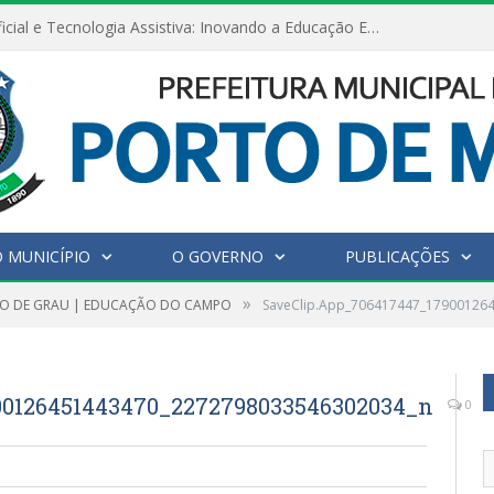
Inteligência Artificial e Tecnologia Assistiva: Inovando a Educação Especial e Inclusiva
 MUNICÍPIO
O GOVERNO
PUBLICAÇÕES
»
O DE GRAU | EDUCAÇÃO DO CAMPO
SaveClip.App_706417447_17900126
00126451443470_2272798033546302034_n
0