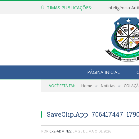
ÚLTIMAS PUBLICAÇÕES:
PÁGINA INICIAL
O
»
»
VOCÊ ESTÁ EM:
Home
Notícias
COLAÇÃ
SaveClip.App_706417447_179
POR
CR2-ADMIN22
EM
25 DE MAIO DE 2026