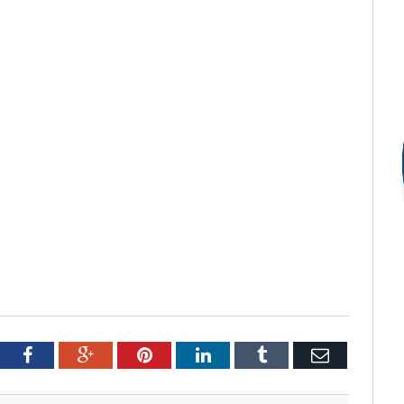
tter
Facebook
Google+
Pinterest
LinkedIn
Tumblr
Email