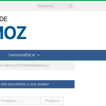
TRANSPARÊNCIA
451443470_2272798033546302034_n
NÃO ENCONTROU O QUE QUERIA?