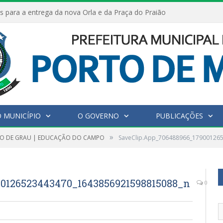
s para a entrega da nova Orla e da Praça do Praião
 MUNICÍPIO
O GOVERNO
PUBLICAÇÕES
»
O DE GRAU | EDUCAÇÃO DO CAMPO
SaveClip.App_706488966_17900126
0126523443470_1643856921598815088_n
0