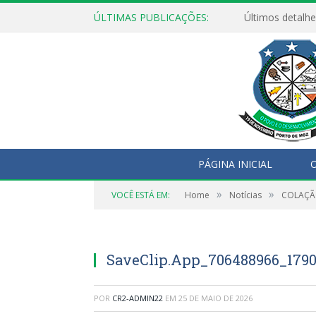
ÚLTIMAS PUBLICAÇÕES:
Últimos detalhe
PÁGINA INICIAL
O
»
»
VOCÊ ESTÁ EM:
Home
Notícias
COLAÇÃ
SaveClip.App_706488966_1790
POR
CR2-ADMIN22
EM
25 DE MAIO DE 2026