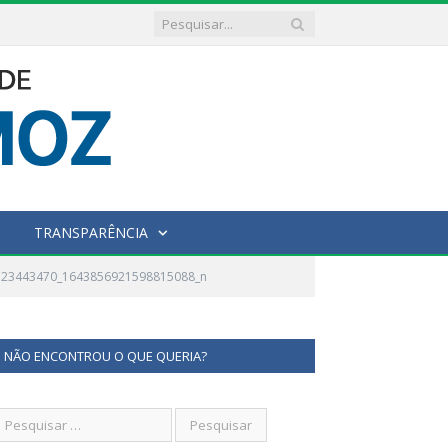
TRANSPARÊNCIA
523443470_1643856921598815088_n
NÃO ENCONTROU O QUE QUERIA?