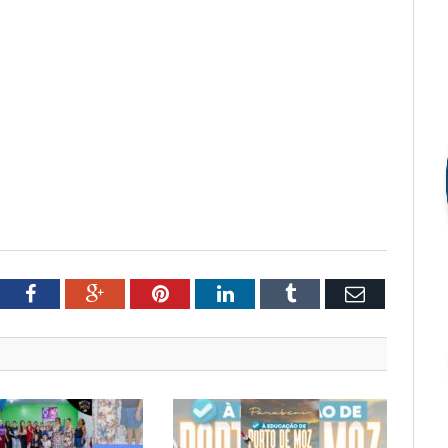
tter
Facebook
Google+
Pinterest
LinkedIn
Tumblr
Email