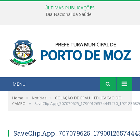
ÚLTIMAS PUBLICAÇÕES:
Dia Nacional da Saúde
MENU
»
»
Home
Notícias
COLAÇÃO DE GRAU | EDUCAÇÃO DO
»
CAMPO
SaveClip.App_707079625_17900126574443470_192183682
SaveClip.App_707079625_1790012657444