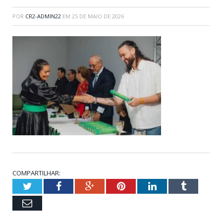
POR
CR2-ADMIN22
EM
25 DE MAIO DE 2026
COMPARTILHAR:
Twitter
Facebook
Google+
Pinterest
LinkedIn
Tumblr
Email