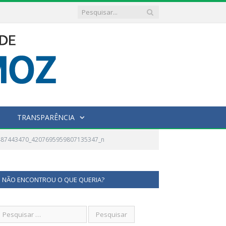
TRANSPARÊNCIA
487443470_4207695959807135347_n
NÃO ENCONTROU O QUE QUERIA?