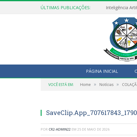
ÚLTIMAS PUBLICAÇÕES:
PÁGINA INICIAL
O
»
»
VOCÊ ESTÁ EM:
Home
Notícias
COLAÇÃ
SaveClip.App_707617843_179
POR
CR2-ADMIN22
EM
25 DE MAIO DE 2026