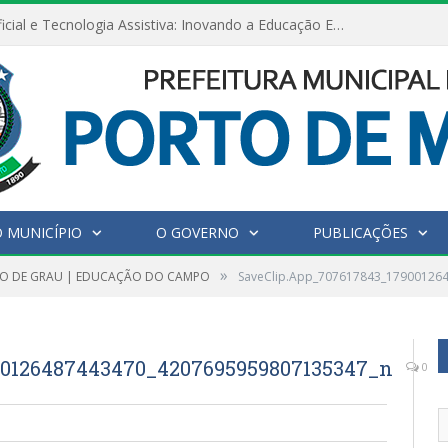
Inteligência Artificial e Tecnologia Assistiva: Inovando a Educação Especial e Inclusiva
 MUNICÍPIO
O GOVERNO
PUBLICAÇÕES
»
O DE GRAU | EDUCAÇÃO DO CAMPO
SaveClip.App_707617843_17900126
00126487443470_4207695959807135347_n
0