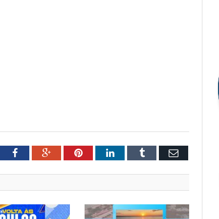
tter
Facebook
Google+
Pinterest
LinkedIn
Tumblr
Email