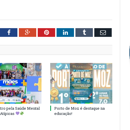
tter
Facebook
Google+
Pinterest
LinkedIn
Tumblr
Email
ro pela Saúde Mental
Porto de Moz é destaque na
Atípicas
educação!