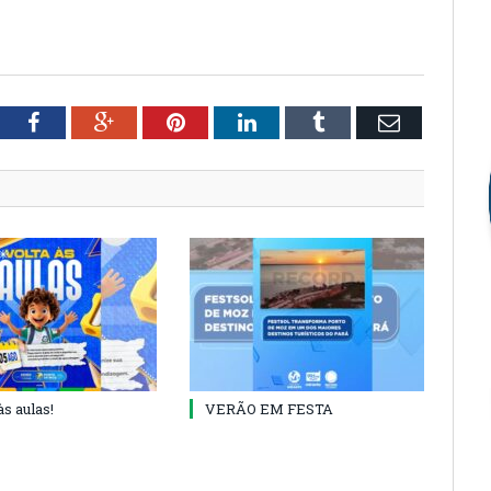
tter
Facebook
Google+
Pinterest
LinkedIn
Tumblr
Email
às aulas!
VERÃO EM FESTA