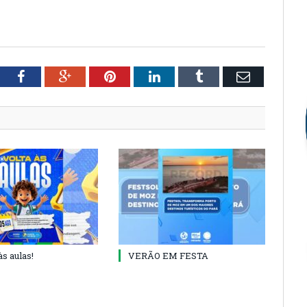
tter
Facebook
Google+
Pinterest
LinkedIn
Tumblr
Email
às aulas!
VERÃO EM FESTA