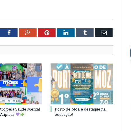
tter
Facebook
Google+
Pinterest
LinkedIn
Tumblr
Email
ro pela Saúde Mental
Porto de Moz é destaque na
Atípicas
educação!