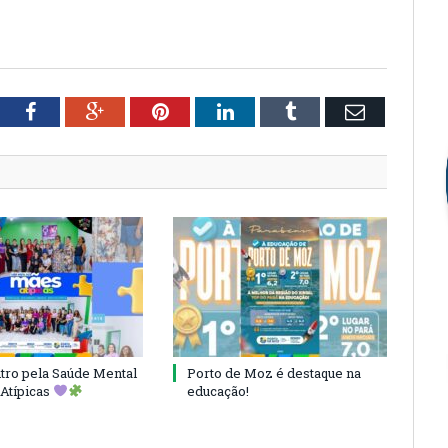
tter
Facebook
Google+
Pinterest
LinkedIn
Tumblr
Email
ro pela Saúde Mental
Porto de Moz é destaque na
Atípicas
educação!