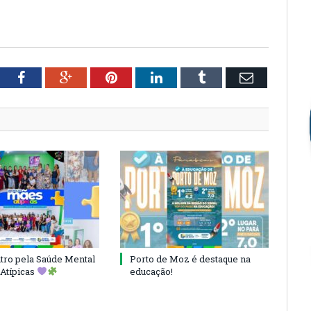
tter
Facebook
Google+
Pinterest
LinkedIn
Tumblr
Email
ro pela Saúde Mental
Porto de Moz é destaque na
Atípicas
educação!