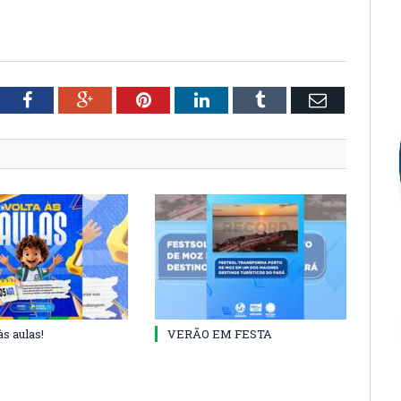
tter
Facebook
Google+
Pinterest
LinkedIn
Tumblr
Email
às aulas!
VERÃO EM FESTA