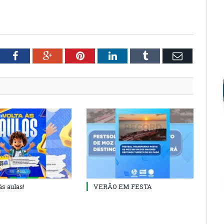
tter
Facebook
Google+
Pinterest
LinkedIn
Tumblr
Email
às aulas!
VERÃO EM FESTA