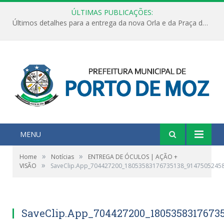
ÚLTIMAS PUBLICAÇÕES:
Últimos detalhes para a entrega da nova Orla e da Praça do Praião
MENU
»
»
Home
Notícias
ENTREGA DE ÓCULOS | AÇÃO +
»
VISÃO
SaveClip.App_704427200_18053583176735138_9147505245
SaveClip.App_704427200_1805358317673