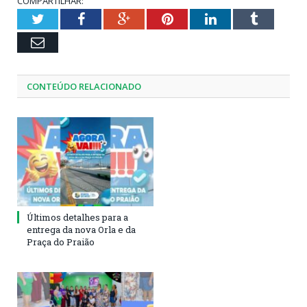
COMPARTILHAR:
Twitter
Facebook
Google+
Pinterest
LinkedIn
Tumblr
Email
CONTEÚDO RELACIONADO
Últimos detalhes para a
entrega da nova Orla e da
Praça do Praião