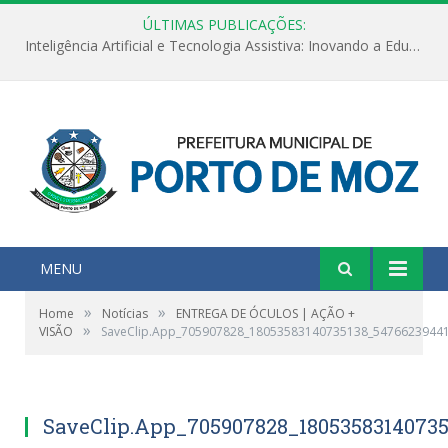
ÚLTIMAS PUBLICAÇÕES:
Inteligência Artificial e Tecnologia Assistiva: Inovando a Educação Especial e Inclusiva
MENU
»
»
Home
Notícias
ENTREGA DE ÓCULOS | AÇÃO +
»
VISÃO
SaveClip.App_705907828_18053583140735138_5476623944
SaveClip.App_705907828_1805358314073