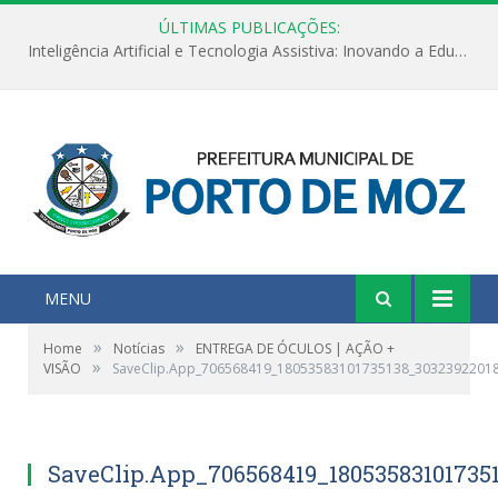
ÚLTIMAS PUBLICAÇÕES:
Inteligência Artificial e Tecnologia Assistiva: Inovando a Educação Especial e Inclusiva
MENU
»
»
Home
Notícias
ENTREGA DE ÓCULOS | AÇÃO +
»
VISÃO
SaveClip.App_706568419_18053583101735138_3032392201
SaveClip.App_706568419_18053583101735